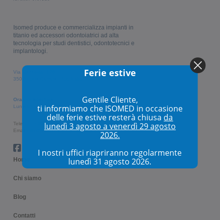
Isomed produce e commercializza impianti in
titanio ed accessori odontoiatrici ad alta
tecnologia per studi dentistici, odontotecnici e
implantologi.
Ferie estive
Via Mezzavia, 126
35020 Due Carrare (PD), Italia
Gentile Cliente,
Orari di apertura
ti informiamo che ISOMED in occasione
Lunedì/Venerdì: 9.00-13.00 / 14.00-18.00
delle ferie estive resterà chiusa
da
lunedì 3 agosto a venerdì 29 agosto
Telefono
+39 049 862 96 12
Email
info@isomed.it
2026.
I nostri uffici riapriranno regolarmente
lunedì 31 agosto 2026.
Home
Chi siamo
Blog
Contatti