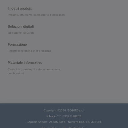
I nostri prodotti
Impianti, strumenti, componenti e accessori
Soluzioni digitali
laboratorio IsoGuide
Formazione
I nostri corsi online e in presenza
Materiale informativo
Casi clinici, cataloghi e documentazione,
certificazioni
Copyright ©2026 ISOMED s.r.l.
P.Iva e C.F. 03323110282
Capitale sociale: 25.000,00 € - Numero Rea: PD-303194