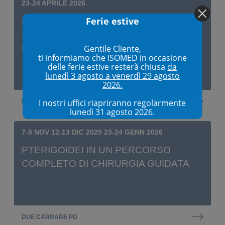
23-24 APRILE 2026
Ferie estive
MASTER THE ART OF COSMETIC
INJECTIONS WITH BOTOX & DERMAL
FILLER TRAINING
Gentile Cliente,
ti informiamo che ISOMED in occasione
delle ferie estive resterà chiusa
da
lunedì 3 agosto a venerdì 29 agosto
2026.
I nostri uffici riapriranno regolarmente
DUE CARRARE PD
lunedì 31 agosto 2026.
7-8 NOV 12-13 DIC 2025 23-24 GENN 2026
PTERIGOIDEI IN UN PERCORSO
COMPLETO DI CHIRURGIA GUIDATA
DUE CARRARE PD