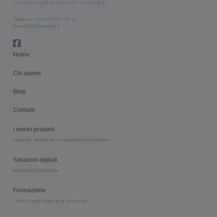
Lunedì/Venerdì: 9.00-13.00 / 14.00-18.00
Telefono
+39 049 862 96 12
Email
info@isomed.it
Home
Chi siamo
Blog
Contatti
I nostri prodotti
Impianti, strumenti, componenti e accessori
Soluzioni digitali
laboratorio IsoGuide
Formazione
I nostri corsi online e in presenza