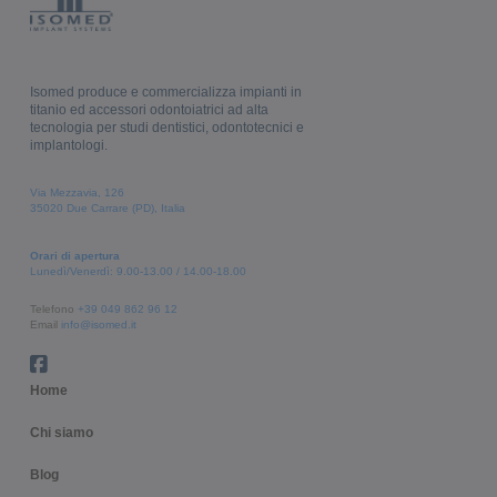
Isomed produce e commercializza impianti in
titanio ed accessori odontoiatrici ad alta
tecnologia per studi dentistici, odontotecnici e
implantologi.
Via Mezzavia, 126
35020 Due Carrare (PD), Italia
Orari di apertura
Lunedì/Venerdì: 9.00-13.00 / 14.00-18.00
Telefono
+39 049 862 96 12
Email
info@isomed.it
Home
Chi siamo
Blog