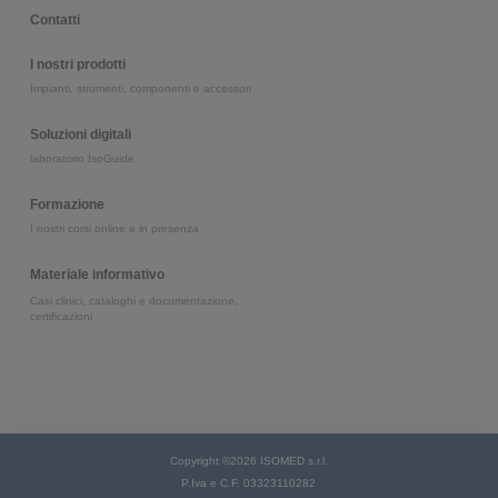
Contatti
I nostri prodotti
Impianti, strumenti, componenti e accessori
Soluzioni digitali
laboratorio IsoGuide
Formazione
I nostri corsi online e in presenza
Materiale informativo
Casi clinici, cataloghi e documentazione,
certificazioni
Copyright ©2026 ISOMED s.r.l.
P.Iva e C.F. 03323110282