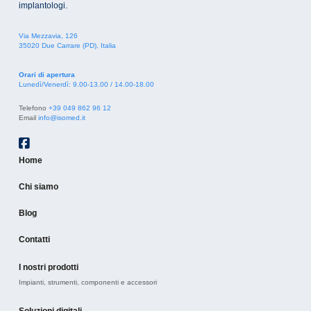
implantologi.
c
y
Via Mezzavia, 126
35020 Due Carrare (PD), Italia
Orari di apertura
Lunedì/Venerdì: 9.00-13.00 / 14.00-18.00
Telefono
+39 049 862 96 12
Email
info@isomed.it
Home
Chi siamo
Blog
Contatti
I nostri prodotti
Impianti, strumenti, componenti e accessori
Soluzioni digitali