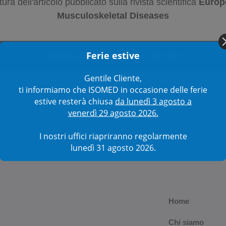
ttura dell'articolo pubblicato sulla rivista scientifica
Europ
Musculoskeletal Diseases
Ferie estive
DOWNLOAD ARTICOLO IN PDF
Gentile Cliente,
ti informiamo che ISOMED in occasione delle ferie
estive resterà chiusa
da lunedì 3 agosto a
venerdì 29 agosto 2026.
I nostri uffici riapriranno regolarmente
lunedì 31 agosto 2026.
Home
Chi siamo