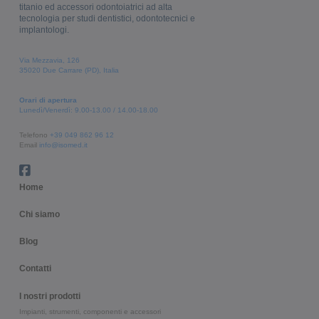
titanio ed accessori odontoiatrici ad alta
tecnologia per studi dentistici, odontotecnici e
implantologi.
Via Mezzavia, 126
35020 Due Carrare (PD), Italia
Orari di apertura
Lunedì/Venerdì: 9.00-13.00 / 14.00-18.00
Telefono
+39 049 862 96 12
Email
info@isomed.it
Home
Chi siamo
Blog
Contatti
I nostri prodotti
Impianti, strumenti, componenti e accessori