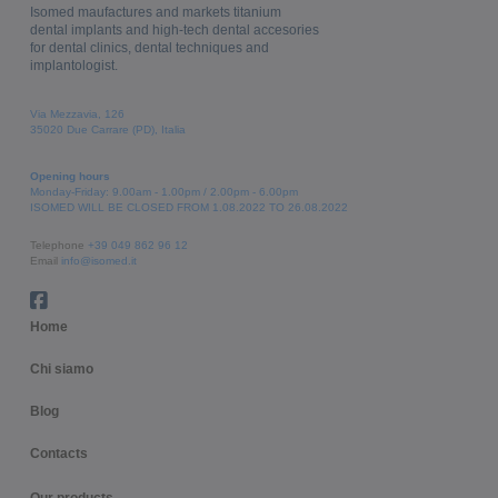
Isomed maufactures and markets titanium
dental implants and high-tech dental accesories
for dental clinics, dental techniques and
implantologist.
Via Mezzavia, 126
35020 Due Carrare (PD), Italia
Opening hours
Monday-Friday: 9.00am - 1.00pm / 2.00pm - 6.00pm
ISOMED WILL BE CLOSED FROM 1.08.2022 TO 26.08.2022
Telephone
+39 049 862 96 12
Email
info@isomed.it
Home
Chi siamo
Blog
Contacts
Our products