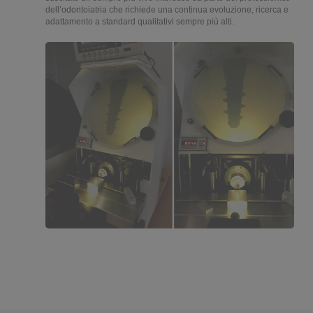
dell’odontoiatria che richiede una continua evoluzione, ricerca e
tecnico in ogni fase del loro lavoro e della loro formazione.
adattamento a standard qualitativi sempre più alti.