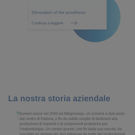
Elimination of the prosthesis
Continua a leggere
La nostra storia aziendale
0
Isomed nasce nel 2000 ad Albignasego, un comune a due passi
Successivamente alle prime gamme di impianti, Isomed ha
Ad oggi, con vent’anni di storia alle spalle, Isomed non è più
1
2
dal centro di Padova, e fin da subito sceglie di dedicarsi alla
intrapreso un lavoro di sviluppo dei suoi sistemi per minimizzare
soltanto un’azienda in grado di offrire ai suoi partner - in
produzione di impianti e di componenti protesiche per
lo stress e i traumi, arrivando così a progettare linee implantari
Italia e nel Mondo - una tra le più ampie gamme di linee
l’implantologia. Un campo questo, che fin dalla sua nascita, ha
specifiche che da un lato garantissero il comfort del paziente e
implantari ora in commercio, ma è anche e soprattutto un
suscitato un sempre più vivo interesse da parte dei professionisti
dall’altro rendessero più agevole il lavoro del professionista.
fornitore di servizi in grado di accompagnare il clinico e il